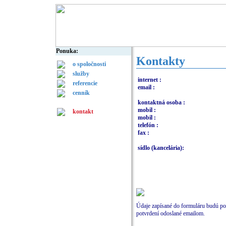
Ponuka:
Kontakty
o spoločnosti
služby
internet :
referencie
email :
cenník
kontaktná osoba :
mobil :
kontakt
mobil :
telefón :
fax :
sídlo (kancelária):
Údaje zapísané do formuláru budú po
potvrdení odoslané emailom.